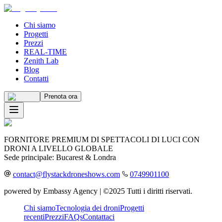
Chi siamo
Progetti
Prezzi
REAL-TIME
Zenith Lab
Blog
Contatti
Prenota ora
FORNITORE PREMIUM DI SPETTACOLI DI LUCI CON
DRONI A LIVELLO GLOBALE
Sede principale: Bucarest & Londra
contact@flystackdroneshows.com
0749901100
powered by
Embassy Agency
| ©️2025 Tutti i diritti riservati.
Chi siamo
Tecnologia dei droni
Progetti
recenti
Prezzi
FAQs
Contattaci